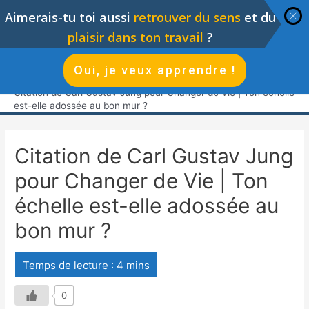
Aimerais-tu toi aussi
retrouver du sens
et du
plaisir dans ton travail
?
Oui, je veux apprendre !
Accueil
Citations Changer de Vie
Citation de Carl Gustav Jung pour Changer de Vie | Ton échelle
est-elle adossée au bon mur ?
Citation de Carl Gustav Jung
pour Changer de Vie | Ton
échelle est-elle adossée au
bon mur ?
0