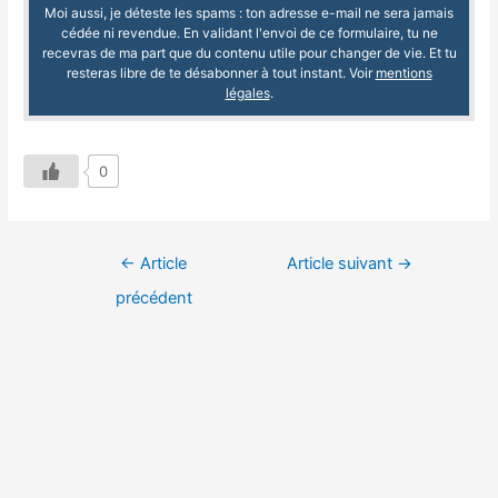
Moi aussi, je déteste les spams : ton adresse e-mail ne sera jamais
cédée ni revendue. En validant l'envoi de ce formulaire, tu ne
recevras de ma part que du contenu utile pour changer de vie. Et tu
resteras libre de te désabonner à tout instant. Voir
mentions
légales
.
0
←
Article
Article suivant
→
précédent