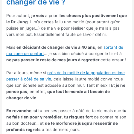
changer de vie ?
Pour autant,
je vois
a priori
les choses plus positivement que
le Dr. Jung
. Il m’a certes fallu une moitié (pour autant qu’on
puisse en juger…) de ma vie pour réaliser que je n’allais pas
vers mon but. Essentiellement faute de l’avoir défini.
Mais
en décidant de changer de vie à 40 ans
, en
sortant de
ma zone de confort
… je suis bien décidé à corriger le tir et à
ne pas passer le reste de mes jours à regretter
cette erreur !
Par ailleurs, même si
près de la moitié de la population estime
passer à côté de sa vie
, cela laisse l’autre moitié convaincue
que son échelle est adossée au bon mur. Tant mieux ! Et
je ne
pense pas
, en effet,
que tout le monde ait besoin de
changer de vie
.
En revanche, si
tu penses passer à côté de ta vie mais que
tu
ne fais rien pour y remédier
,
tu risques fort
de donner raison
au bon docteur… et
de te morfondre jusqu’à ressentir de
profonds regrets
à tes derniers jours.