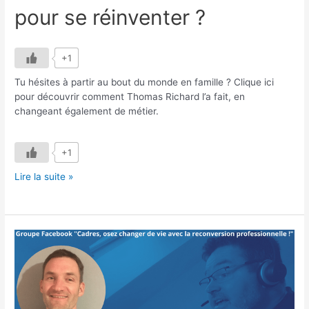
pour se réinventer ?
+1
Tu hésites à partir au bout du monde en famille ? Clique ici
pour découvrir comment Thomas Richard l’a fait, en
changeant également de métier.
+1
Interview
Lire la suite »
Thomas
Richard
–
Partir
au
bout
du
monde
pour