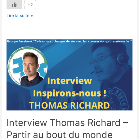
+2
Interview
Lire la suite »
Gaëlle
Caplat
–
Et
si
changer
d’environnement
permettait
de
prendre
confiance
?
Interview Thomas Richard –
Partir au bout du monde