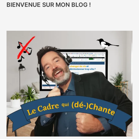
Une
BIENVENUE SUR MON BLOG !
Année
Sabbatique
au
Long
Cours
en
Famille