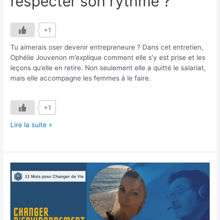
respecter son rythme ?
+1
Tu aimerais oser devenir entrepreneure ? Dans cet entretien,
Ophélie Jouvenon m’explique comment elle s’y est prise et les
leçons qu’elle en retire. Non seulement elle a quitté le salariat,
mais elle accompagne les femmes à le faire.
+1
Interview
Lire la suite »
Ophélie
Jouvenon
–
Oser
devenir
entrepreneure
pour
respecter
son