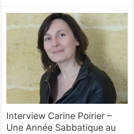
Belgacem
–
Comment
Mettre
le
Partage
au
Cœur
d’un
Congé
Sabbatique
?
Interview Carine Poirier –
Une Année Sabbatique au