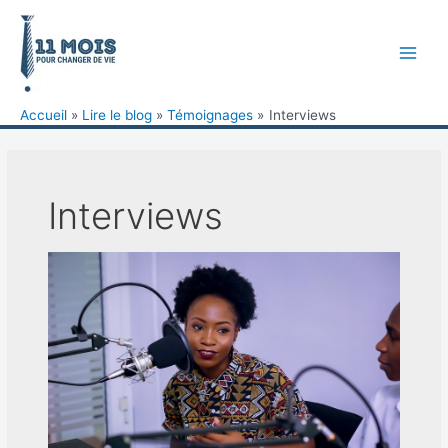
Aller
au
contenu
Main
Men
Accueil
Lire le blog
Témoignages
Interviews
Interviews