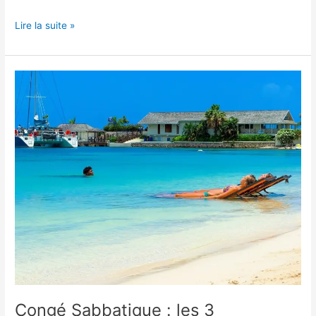
Lire la suite »
Congé
Sabbatique
:
les
3
Conditions
Abordables
du
Sésame
Vers
une
Pause
bien
Méritée
Congé Sabbatique : les 3