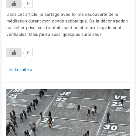
0
Dans cet article, je partage avec toi ma découverte de la
méditation durant mon congé sabbatique. De la décontraction
au lâcher-prise, ses bienfaits sont nombreux et rapidement
vérifiables. Mais j’ai eu aussi quelques surprises !
0
Lire la suite »
Comment
Gérer
son
Temps
Efficacement
durant
un