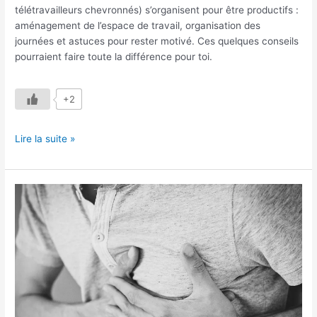
télétravailleurs chevronnés) s’organisent pour être productifs :
aménagement de l’espace de travail, organisation des
journées et astuces pour rester motivé. Ces quelques conseils
pourraient faire toute la différence pour toi.
+2
Lire la suite »
Comment
Reprendre
sa
Vie
en
Main
?
3
Leçons