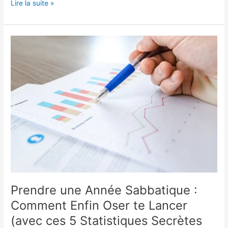
Lire la suite »
Prendre
une
Année
Sabbatique
:
Comment
Enfin
Oser
te
Lancer
(avec
ces
5
Statistiques
Prendre une Année Sabbatique :
Secrètes
Comment Enfin Oser te Lancer
🤫)
(avec ces 5 Statistiques Secrètes
?