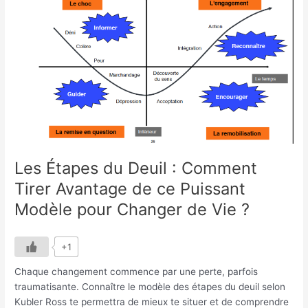
du
Deuil
:
Comment
Tirer
Avantage
de
ce
Puissant
Modèle
pour
Les Étapes du Deuil : Comment
Changer
Tirer Avantage de ce Puissant
de
Vie
Modèle pour Changer de Vie ?
?
+1
Chaque changement commence par une perte, parfois
traumatisante. Connaître le modèle des étapes du deuil selon
Kubler Ross te permettra de mieux te situer et de comprendre