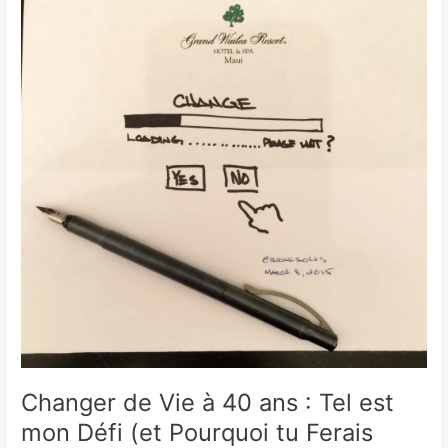
Vie
à
40
ans
:
Tel
est
mon
Défi
(et
Pourquoi
tu
Ferais
Bien
d’en
Faire
Autant)
!
Changer de Vie à 40 ans : Tel est
mon Défi (et Pourquoi tu Ferais