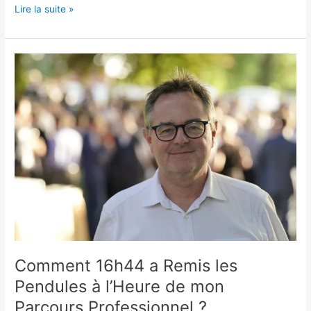
Lire la suite »
Comment
16h44
a
Remis
les
Pendules
à
l’Heure
de
mon
Parcours
Professionnel
?
Comment 16h44 a Remis les
Pendules à l’Heure de mon
Parcours Professionnel ?