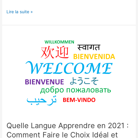
Lire la suite »
Quelle
Langue
Apprendre
en
2021
:
Comment
Faire
le
Choix
Idéal
et
Progresser
tel
Quelle Langue Apprendre en 2021 :
Speedy
Comment Faire le Choix Idéal et
Gonzales