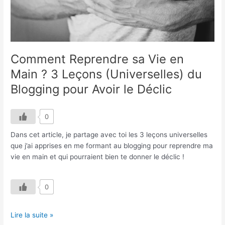
(Universelles)
du
Blogging
pour
Avoir
Comment Reprendre sa Vie en
le
Main ? 3 Leçons (Universelles) du
Déclic
Blogging pour Avoir le Déclic
0
Dans cet article, je partage avec toi les 3 leçons universelles
que j’ai apprises en me formant au blogging pour reprendre ma
vie en main et qui pourraient bien te donner le déclic !
0
Lire la suite »