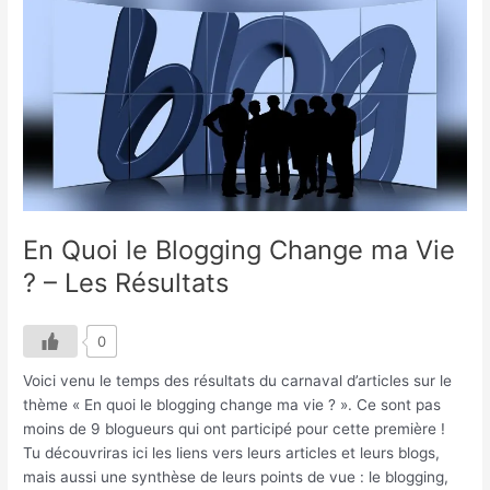
En
Quoi
le
Blogging
Change
ma
Vie
?
–
Les
Résultats
En Quoi le Blogging Change ma Vie
? – Les Résultats
0
Voici venu le temps des résultats du carnaval d’articles sur le
thème « En quoi le blogging change ma vie ? ». Ce sont pas
moins de 9 blogueurs qui ont participé pour cette première !
Tu découvriras ici les liens vers leurs articles et leurs blogs,
mais aussi une synthèse de leurs points de vue : le blogging,