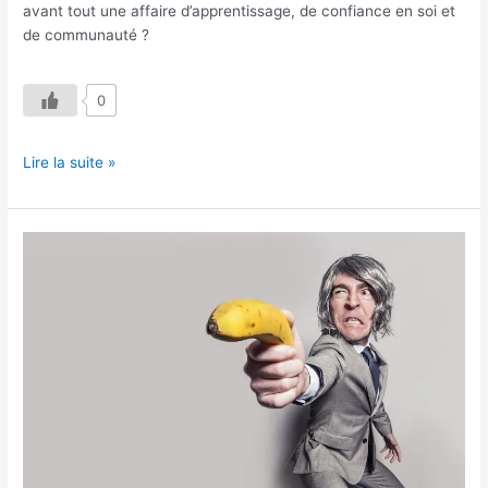
avant tout une affaire d’apprentissage, de confiance en soi et
de communauté ?
0
Lire la suite »
Etre
Sur
de
Soi
!
Mon
Défi
Personnel
–
Ep.
3