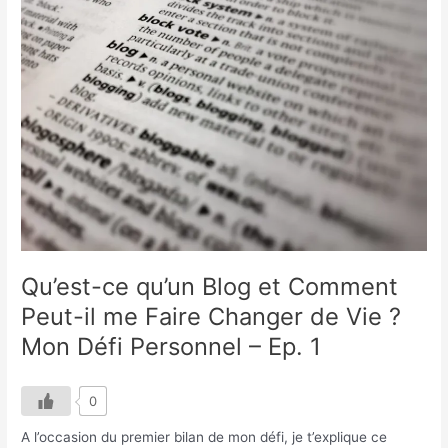
qu’un
Blog
et
Comment
Peut-
il
me
Faire
Changer
de
Vie
?
Mon
Qu’est-ce qu’un Blog et Comment
Défi
Peut-il me Faire Changer de Vie ?
Personnel
–
Mon Défi Personnel – Ep. 1
Ep.
1
0
A l’occasion du premier bilan de mon défi, je t’explique ce