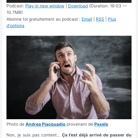
Podcast:
Play in new window
|
Download
(Duration: 19:03 —
10.7MB)
Abonne toi gratuitement au podcast :
Email
|
RSS
|
Plus
d'options
Photo de
Andrea Piacquadio
provenant de
Pexels
Non, je suis pas content…
Ça t’est déjà arrivé de passer du