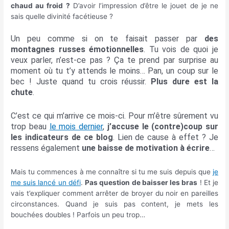
chaud au froid ?
D’avoir l’impression d’être le jouet de je ne
sais quelle divinité facétieuse ?
Un peu comme si on te faisait passer par
des
montagnes russes émotionnelles
. Tu vois de quoi je
veux parler, n’est-ce pas ? Ça te prend par surprise au
moment où tu t’y attends le moins… Pan, un coup sur le
bec ! Juste quand tu crois réussir.
Plus dure est la
chute
.
C’est ce qui m’arrive ce mois-ci. Pour m’être sûrement vu
trop beau
le mois dernier
,
j’accuse le (contre)coup sur
les indicateurs de ce blog
. Lien de cause à effet ? Je
ressens également
une baisse de motivation à écrire
…
Mais tu commences à me connaître si tu me suis depuis que
je
me suis lancé un défi
.
Pas question de baisser les bras
! Et je
vais t’expliquer comment arrêter de broyer du noir en pareilles
circonstances. Quand je suis pas content, je mets les
bouchées doubles ! Parfois un peu trop…