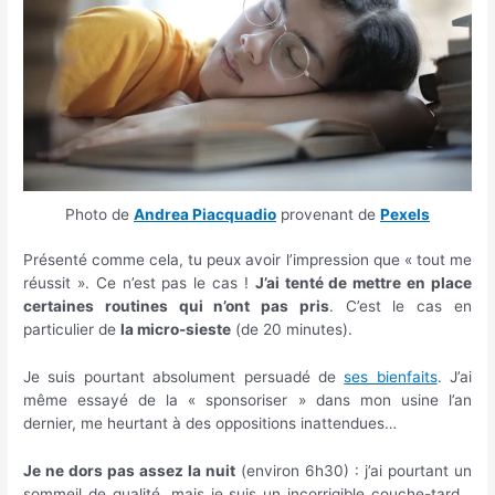
Photo de
Andrea Piacquadio
provenant de
Pexels
Présenté comme cela, tu peux avoir l’impression que « tout me
réussit ». Ce n’est pas le cas !
J’ai tenté de mettre en place
certaines routines qui n’ont pas pris
. C’est le cas en
particulier de
la micro-sieste
(de 20 minutes).
Je suis pourtant absolument persuadé de
ses bienfaits
. J’ai
même essayé de la « sponsoriser » dans mon usine l’an
dernier, me heurtant à des oppositions inattendues…
Je ne dors pas assez la nuit
(environ 6h30) : j’ai pourtant un
sommeil de qualité, mais je suis un incorrigible couche-tard…