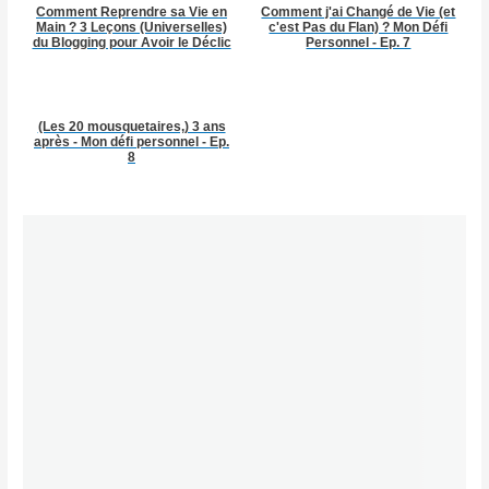
Comment Reprendre sa Vie en
Comment j'ai Changé de Vie (et
Main ? 3 Leçons (Universelles)
c'est Pas du Flan) ? Mon Défi
du Blogging pour Avoir le Déclic
Personnel - Ep. 7
(Les 20 mousquetaires,) 3 ans
après - Mon défi personnel - Ep.
8