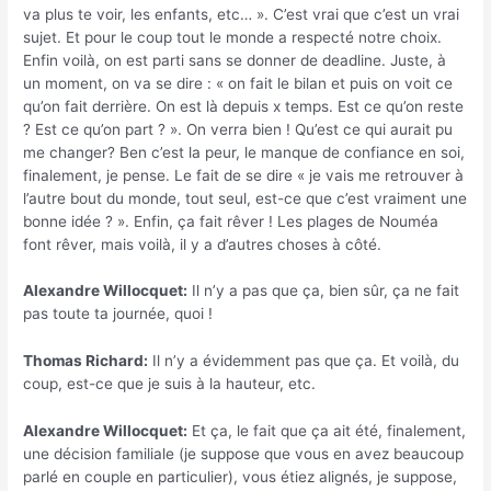
va plus te voir, les enfants, etc… ». C’est vrai que c’est un vrai
sujet. Et pour le coup tout le monde a respecté notre choix.
Enfin voilà, on est parti sans se donner de deadline. Juste, à
un moment, on va se dire : « on fait le bilan et puis on voit ce
qu’on fait derrière. On est là depuis x temps. Est ce qu’on reste
? Est ce qu’on part ? ». On verra bien ! Qu’est ce qui aurait pu
me changer? Ben c’est la peur, le manque de confiance en soi,
finalement, je pense. Le fait de se dire « je vais me retrouver à
l’autre bout du monde, tout seul, est-ce que c’est vraiment une
bonne idée ? ». Enfin, ça fait rêver ! Les plages de Nouméa
font rêver, mais voilà, il y a d’autres choses à côté.
Alexandre Willocquet:
Il n’y a pas que ça, bien sûr, ça ne fait
pas toute ta journée, quoi !
Thomas Richard:
Il n’y a évidemment pas que ça. Et voilà, du
coup, est-ce que je suis à la hauteur, etc.
Alexandre Willocquet:
Et ça, le fait que ça ait été, finalement,
une décision familiale (je suppose que vous en avez beaucoup
parlé en couple en particulier), vous étiez alignés, je suppose,