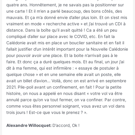
quatre ans. Honnêtement, je ne savais pas la positionner sur
une carte ! Et il m’en a parlé beaucoup, des bons côtés, des
mauvais. Et ça m’a donné envie d’aller plus loin. Et on s’est mis
vraiment en mode « recherche active » et j’ai trouvé un CDI à
distance. Dans la boîte qu’il avait quitté ! Ca a été un peu
compliqué d’aller sur place avec le COVID, etc. En fait la
Calédonie avait mis en place un bouclier sanitaire et en fait il
fallait justifier d’un intérêt important pour la Nouvelle Calédonie
pour pouvoir avoir une place. Et la boite n’arrivait pas à le
faire. Et donc ça a duré quelques mois. Et au final, un jour j’ai
dit à ma femme, qui est infirmière : « essaye de postuler à
quelque chose » et en une semaine elle avait un poste, elle
avait un billet d’avion… Voilà, donc on est arrivé en septembre
2021. Pile-poil avant un confinement, en fait ! Pour la petite
histoire, on nous a appelé en nous disant « votre vol va être
annulé parce qu’on va tout fermer, on va confiner. Par contre,
comme vous êtes personnel soignant, vous avez un vol dans
trois jours ! Est-ce que vous le prenez ? ».
Alexandre Willocquet:
D’accord, Ok !