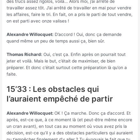
des trucs assez rigolos, voilà… Alors moi, j’ai arrêté de
travailler assez tôt. J’ai arrêté de travailler en mai pour vendre
les affaires, faire le tri. En fait, on a pris le parti de tout vendre,
on est parti avec onze valises !
Alexandre Willocquet:
D’accord ! Oui, donc ça demande
quand même un peu de temps aussi ça, bien sûr.
Thomas Richard:
Oui, c’est ça. Enfin après on pourrait tout
jeter et voilà. Mais le but, c’était de maximiser, de bien
préparer. Et donc c’était surtout cette préparation là qu’on a
faite.
15’33 : Les obstacles qui
l’auraient empêché de partir
Alexandre Willocquet:
OK ! Ça marche. Donc ça d’accord. Et
après, est-ce que, à ce moment là (et peut-être même encore
un cran avant), en tout cas au moment où vous avez pris la
décision, est-ce qu’il y a des obstacles particuliers qui auraient
pu t’empêcher finalement d’y aller ? Tu évoquais le fait que tu