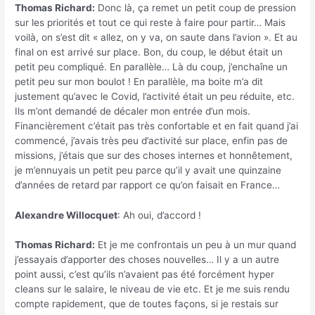
Thomas Richard:
Donc là, ça remet un petit coup de pression
sur les priorités et tout ce qui reste à faire pour partir… Mais
voilà, on s’est dit « allez, on y va, on saute dans l’avion ». Et au
final on est arrivé sur place. Bon, du coup, le début était un
petit peu compliqué. En parallèle… Là du coup, j’enchaîne un
petit peu sur mon boulot ! En parallèle, ma boite m’a dit
justement qu’avec le Covid, l’activité était un peu réduite, etc.
Ils m’ont demandé de décaler mon entrée d’un mois.
Financièrement c’était pas très confortable et en fait quand j’ai
commencé, j’avais très peu d’activité sur place, enfin pas de
missions, j’étais que sur des choses internes et honnêtement,
je m’ennuyais un petit peu parce qu’il y avait une quinzaine
d’années de retard par rapport ce qu’on faisait en France…
Alexandre Willocquet
: Ah oui, d’accord !
Thomas Richard:
Et je me confrontais un peu à un mur quand
j’essayais d’apporter des choses nouvelles… Il y a un autre
point aussi, c’est qu’ils n’avaient pas été forcément hyper
cleans sur le salaire, le niveau de vie etc. Et je me suis rendu
compte rapidement, que de toutes façons, si je restais sur