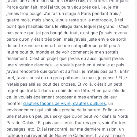
j’avais une alerte jobs sur les DOM-TOM, et cætera. Pourquoi?
Parce qu’en fait, moi j’ai toujours vécu près de Lille, je n’ai
jamais trop bougé. J’ai fait un stage à Paris pendant trois /
quatre mois, mais sinon, je suis resté sur la métropole, à tel
point que j’habitais dans le village dans lequel j’ai grandi ! C’est
pas parce que j’ai pas bougé du tout, c’est que j’y suis revenu
parce qu’on y était très bien, mais j’avais juste envie de sortir
de cette zone de confort, de me catapulter un petit peu à
l’autre bout du monde et de voir comment je m’en sortais
finalement. C’est un projet que j’avais eu aussi quand j’avais
une vingtaine d’années. Je voulais partir en Australie et puis
j’avais rencontré quelqu’un et au final, je n’étais pas parti. Enfin
bref, j’avais aussi eu un gros poil dans la main, je pense ! Et je
n’étais pas allé au bout des choses. Et voilà, c’était un petit
regret qui trottait dans un coin de ma tête. Et en parallèle de
ça, je voulais également proposer à mes enfants de leur
montrer
d’autres façons de vivre, d’autres cultures
, un
environnement qui soit plus proche de la nature. Enfin, avec
une nature un peu plus sexy que qu’on peut voir dans le Nord/
Pas-de-Calais ! Et puis aussi, voir d’autres gens, voir d’autres
paysages, etc. Et j’ai rencontré, sur ma dernière mission, un
collègue qui revenait de Nouvelle Calédonie. Il y avait passé