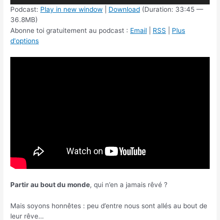
Podcast:
Play in new window
|
Download
(Duration: 33:45 —
36.8MB)
Abonne toi gratuitement au podcast :
Email
|
RSS
|
Plus
d'options
Partir au bout du monde
, qui n’en a jamais rêvé ?
Mais soyons honnêtes : peu d’entre nous sont allés au bout de
leur rêve…