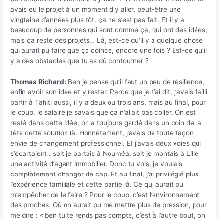
avais eu le projet à un moment d’y aller, peut-être une
vingtaine d’années plus tôt, ça ne s’est pas fait. Et il y a
beaucoup de personnes qui sont comme ça, qui ont des idées,
mais ça reste des projets… Là, est-ce qu’il y a quelque chose
qui aurait pu faire que ça coince, encore une fois ? Est-ce qu’il
y a des obstacles que tu as dû contourner ?
Thomas Richard:
Ben je pense qu’il faut un peu de résilience,
enfin avoir son idée et y rester. Parce que je t’ai dit, j’avais failli
partir à Tahiti aussi, il y a deux ou trois ans, mais au final, pour
le coup, le salaire je savais que ça n’allait pas coller. On est
resté dans cette idée, on a toujours gardé dans un coin de la
tête cette solution là. Honnêtement, j’avais de toute façon
envie de changement professionnel. Et j’avais deux voies qui
s’écartaient : soit je partais à Nouméa, soit je montais à Lille
une activité d’agent immobilier. Donc tu vois, je voulais
complètement changer de cap. Et au final, j’ai privilégié plus
l’expérience familiale et cette partie là. Ce qui aurait pu
m’empêcher de le faire ? Pour le coup, c’est l’environnement
des proches. Où on aurait pu me mettre plus de pression, pour
me dire : « ben tu te rends pas compte, c’est à l’autre bout, on