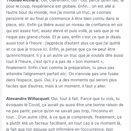
Thomas Richard:
Oui, clairement, oui ! Oui, parce qu’en fait, là
pour le coup, l’expérience est globale. Enfin… on est allé à
l’autre bout du monde, moi j’ai monté un truc, je connais
personne et au final je commence à être bien connu dans la
place, etc. Enfin ça libère aussi un niveau de confiance en soi
qui est assez fort, assez élevé et puis voilà, je sais que je ne
risque pas grand chose. Et je sais, enfin c’est ce que je disais
aussi tout à l’heure : j’apprécie d’autant plus ce que j’ai quitté
et ce que je trouve ici. Enfin, je pense que ça ne peut être
qu’enrichissant. Il y a un autre un truc que je voulais dire aussi
tout à l’heure, c’est qu’il y a pas de « bon moment »,
finalement. Enfin c’est comme la préparation, tu peux pas
attendre l’alignement parfait etc. On n’envoie pas une fusée
dans l’espace, quoi. Oui, il y a des moments qui seront plus
faciles que d’autres, mais à un moment, il faut y aller.
Alexandre Willocquet:
Oui, tout à fait. Parce que tu vois, tu
évoquais le Covid, ça aurait pu aussi être une bonne raison de
ne pas partir, parce qu’on ne savait pas trop, l’inconnu et
tout… D’un autre côté, à ce que je comprends, finalement, ça
a plutôt été un facteur facilitant, en tout cas à ce moment là,
le fait que ton épouse soit infirmière en l’occurrence, bon